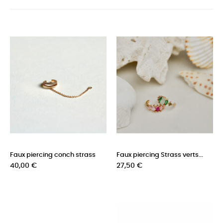
Faux piercing conch strass
Faux piercing Strass verts...
Prix
Prix
40,00 €
27,50 €