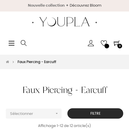
Nouvelle collection
✦
Découvrez Bloom
Basculer
☰
0
la
navigation
Faux Piercing - Earcuff
Faux Piercing - Earcuff

FILTRE
Sélectionner
Affichage 1-12 de 12 article(s)