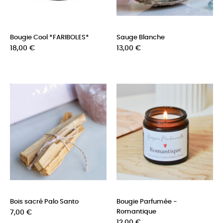
Bougie Cool *FARIBOLES*
Sauge Blanche
Prix
Prix
18,00 €
13,00 €
Bois sacré Palo Santo
Bougie Parfumée -
Prix
Romantique
7,00 €
Prix
12,00 €