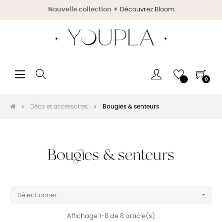
Nouvelle collection
✦
Découvrez Bloom
Basculer
☰
0
la
navigation
Déco et accessoires
Bougies & senteurs
Bougies & senteurs

Sélectionner
Affichage 1-8 de 8 article(s)