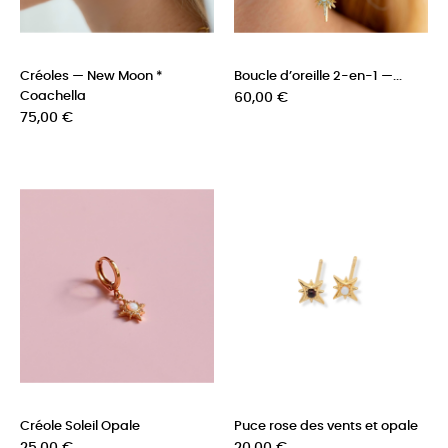
Créoles — New Moon *
Boucle d’oreille 2-en-1 —...
Coachella
Prix
60,00 €
Prix
75,00 €
Créole Soleil Opale
Puce rose des vents et opale
Prix
Prix