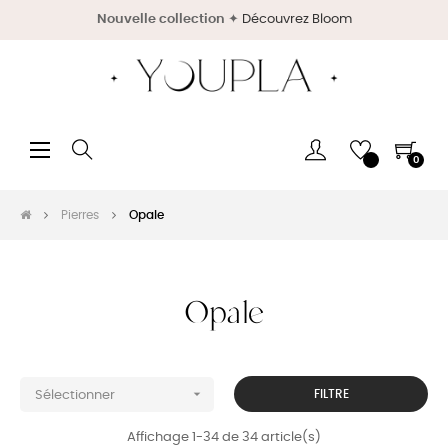
Nouvelle collection
✦
Découvrez Bloom
Basculer
☰
0
la
navigation
Pierres
Opale
Opale

FILTRE
Sélectionner
Affichage 1-34 de 34 article(s)