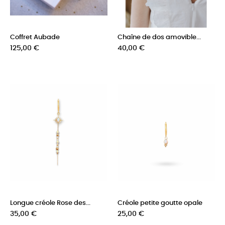
Coffret Aubade
Chaîne de dos amovible...
Prix
Prix
125,00 €
40,00 €
Longue créole Rose des...
Créole petite goutte opale
Prix
Prix
35,00 €
25,00 €