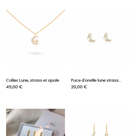
Collier Lune, strass et opale
Puce d'oreille lune strass...
Prix
Prix
49,00 €
20,00 €