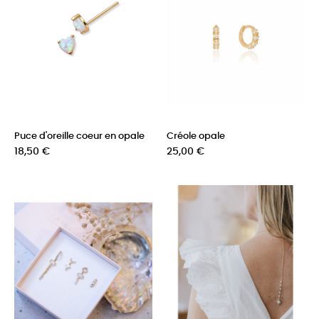
Puce d'oreille coeur en opale
Créole opale
Prix
Prix
18,50 €
25,00 €