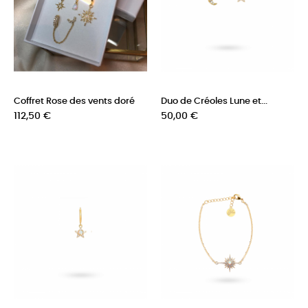
Coffret Rose des vents doré
Duo de Créoles Lune et...
Prix
Prix
112,50 €
50,00 €