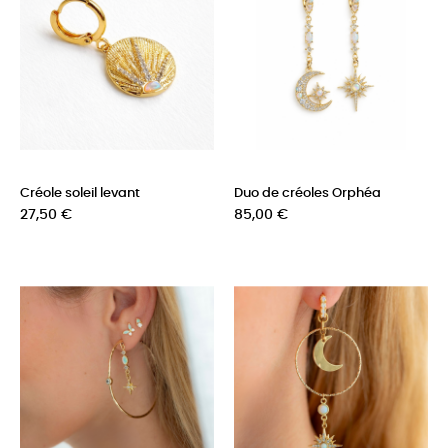
Créole soleil levant
Duo de créoles Orphéa
Prix
Prix
27,50 €
85,00 €