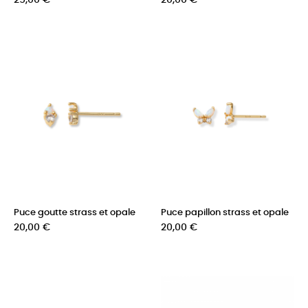
25,00 €
20,00 €
Puce goutte strass et opale
Puce papillon strass et opale
Prix
Prix
20,00 €
20,00 €