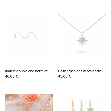
Boucle double chaînette et...
Collier rose des vents opale
Prix
Prix
40,00 €
45,00 €