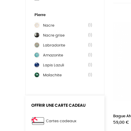
Pierre
(1)
Nacre
(1)
Nacre grise
(1)
Labradorite
(1)
Amazonite
(1)
Lapis Lazuli
(1)
Malachite
OFFRIR UNE CARTE CADEAU
Bague AN
Cartes cadeaux
Prix
59,00 €