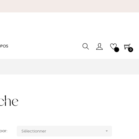
OPOS
0
che

 par:
Sélectionner