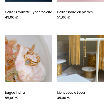
Collier Amulette Synchronicité
Collier Indira en pierres...
Prix
Prix
49,00 €
55,00 €
Bague Indira
Monoboucle Lueur
Prix
Prix
55,00 €
35,00 €