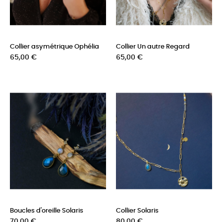
Collier asymétrique Ophélia
Collier Un autre Regard
Prix
Prix
65,00 €
65,00 €
Boucles d'oreille Solaris
Collier Solaris
Prix
Prix
70,00 €
80,00 €