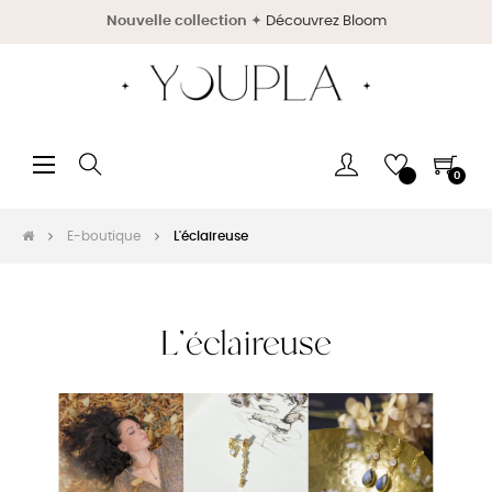
Nouvelle collection
✦
Découvrez Bloom
Basculer
☰
0
la
navigation
E-boutique
L'éclaireuse
L'éclaireuse