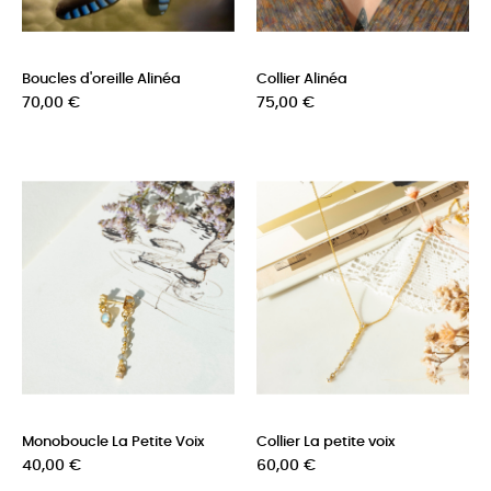
Boucles d'oreille Alinéa
Collier Alinéa
Prix
Prix
70,00 €
75,00 €
Monoboucle La Petite Voix
Collier La petite voix
Prix
Prix
40,00 €
60,00 €