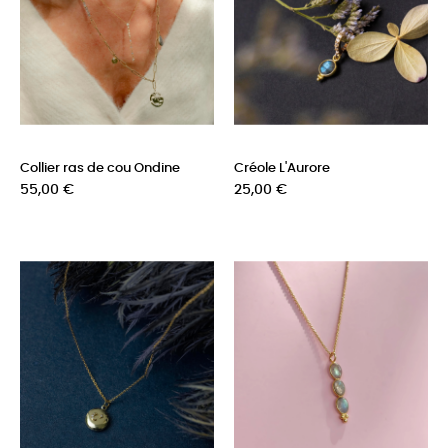
Collier ras de cou Ondine
Créole L'Aurore
Prix
Prix
55,00 €
25,00 €