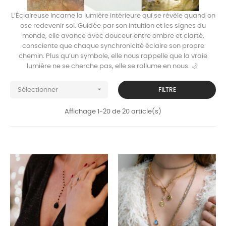
L’Éclaireuse incarne la lumière intérieure qui se révèle quand on
ose redevenir soi. Guidée par son intuition et les signes du
monde, elle avance avec douceur entre ombre et clarté,
consciente que chaque synchronicité éclaire son propre
chemin. Plus qu’un symbole, elle nous rappelle que la vraie
lumière ne se cherche pas, elle se rallume en nous. 🌙

FILTRE
Sélectionner
Affichage 1-20 de 20 article(s)