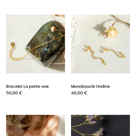
Bracelet La petite voix
Monoboucle Ondine
Prix
Prix
50,00 €
40,00 €