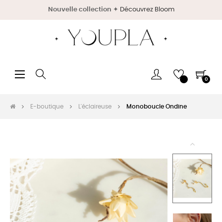
Nouvelle collection
✦
Découvrez Bloom
Basculer
☰
0
la
navigation
E-boutique
L'éclaireuse
Monoboucle Ondine