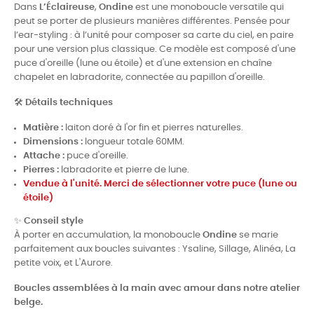
Dans
L’Éclaireuse
,
Ondine
est une monoboucle versatile qui
peut se porter de plusieurs manières différentes. Pensée pour
l’ear-styling : à l’unité pour composer sa carte du ciel, en paire
pour une version plus classique. Ce modèle est composé d'une
puce d'oreille (lune ou étoile) et d'une extension en chaîne
chapelet en labradorite, connectée au papillon d'oreille.
🛠
Détails techniques
Matière
:
laiton doré à l'or fin et pierres naturelles.
Dimensions :
longueur totale 60MM.
Attache
:
puce d'oreille.
Pierres :
labradorite et pierre de lune.
Vendue à l'unité. Merci de sélectionner votre puce (lune ou
étoile)
✨
Conseil style
À porter en accumulation, la monoboucle
Ondine
se marie
parfaitement aux boucles suivantes : Ysaline, Sillage, Alinéa, La
petite voix, et L'Aurore.
Boucles assemblées à la main avec amour dans notre atelier
belge.