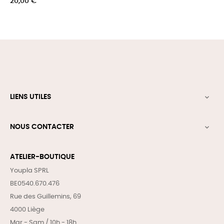
Prix
20,00 €
LIENS UTILES

NOUS CONTACTER

ATELIER-BOUTIQUE
Youpla SPRL
BE0540.670.476
Rue des Guillemins, 69
4000 Liège
Mar - Sam / 10h - 18h