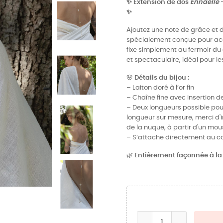
✨ Extension de dos
Ennaëlle
–
✨
Ajoutez une note de grâce et d
spécialement conçue pour acc
fixe simplement au fermoir du c
et spectaculaire, idéal pour le
🌸
Détails du bijou :
– Laiton doré à l’or fin
– Chaîne fine avec insertion d
– Deux longueurs possible pour
longueur sur mesure, merci d
de la nuque, à partir d'un mou
– S’attache directement au coll
🌿
Entièrement façonnée à la 