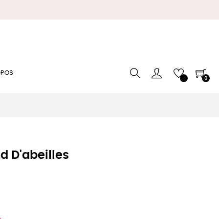
OPOS
0
id D'abeilles