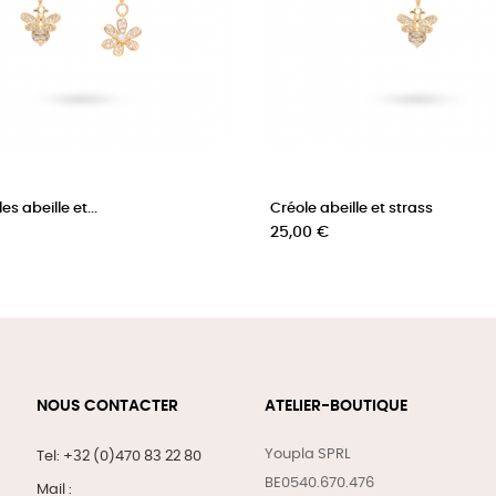
s abeille et...
Créole abeille et strass
Prix
25,00 €
NOUS CONTACTER
ATELIER-BOUTIQUE
Youpla SPRL
Tel: +32 (0)470 83 22 80
BE0540.670.476
Mail :