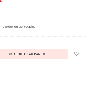
é.
 une création de Youpla.
AJOUTER AU PANIER