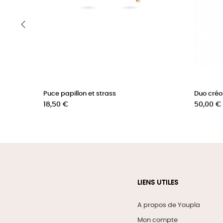
‹
Puce papillon et strass
Duo créole
Prix
Prix
18,50 €
50,00 €
LIENS UTILES
A propos de Youpla
Mon compte