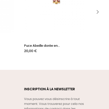
›
Puce Abeille dorée en...
Puce Ab
Prix
Prix
20,00 €
20,00 
INSCRIPTION À LA NEWSLETTER
Vous pouvez vous désinscrire à tout
moment. Vous trouverez pour cela nos
informations de contact dans les