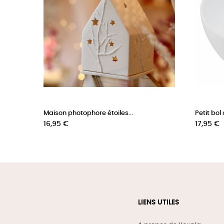
Maison photophore étoiles...
Petit bol 
Prix
Prix
16,95 €
17,95 €
LIENS UTILES