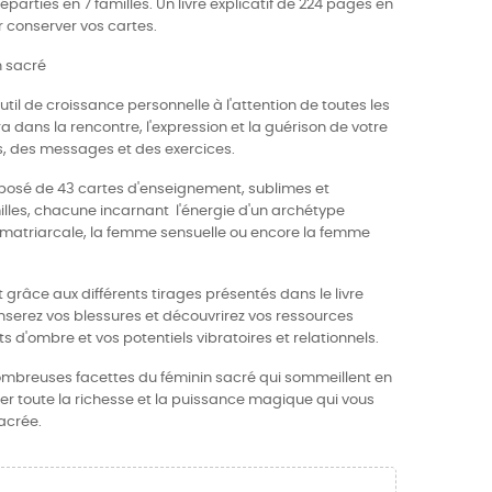
réparties en 7 familles. Un livre explicatif de 224 pages en
r conserver vos cartes.
n sacré
til de croissance personnelle à l'attention de toutes les
dans la rencontre, l'expression et la guérison de votre
s, des messages et des exercices.
omposé de 43 cartes d'enseignement, sublimes et
milles, chacune incarnant l'énergie d'un archétype
 matriarcale, la femme sensuelle ou encore la femme
grâce aux différents tirages présentés dans le livre
rez vos blessures et découvrirez vos ressources
s d'ombre et vos potentiels vibratoires et relationnels.
 nombreuses facettes du féminin sacré qui sommeillent en
ler toute la richesse et la puissance magique qui vous
acrée.