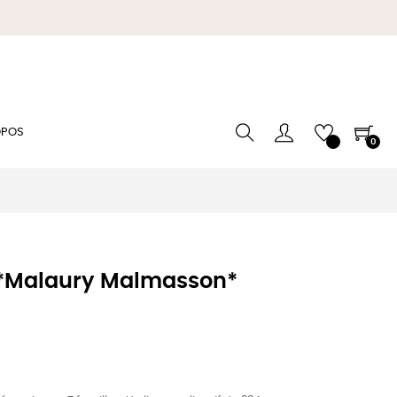
OPOS
0
" *Malaury Malmasson*