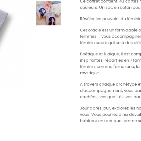
Ce coffret contient: 43 cartes 
couleurs. Un sac en coton pou
Révéler les pouvoirs du fémini
Cet oracle est un formidable ou
femmes. Il vous accompagnera 
féminin sacré grâce à des clé
Poétique et ludique, il est c
inspirantes, réparties en 7 fa
féminin, comme l'amazone, la
mystique.
A travers chaque archétype et 
d'accompagnement, vous panse
cachées, vos qualités, vos part
Jour après jour, explorez les
vous. Vous pourrez ainsi dévoi
habitent en tant que femme s