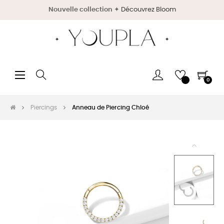
Nouvelle collection
✦
Découvrez Bloom
Basculer
☰
0
la
navigation
Piercings
Anneau de Piercing Chloé