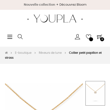
Nouvelle collection
✦
Découvrez Bloom
Basculer
☰
0
la
navigation
E-boutique
Rêveurs de lune
Collier petit papillon et
strass