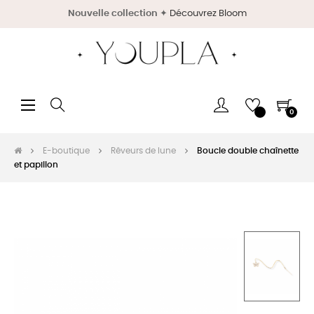
Nouvelle collection
✦
Découvrez Bloom
Basculer
☰
0
la
navigation
E-boutique
Rêveurs de lune
Boucle double chaînette
et papillon