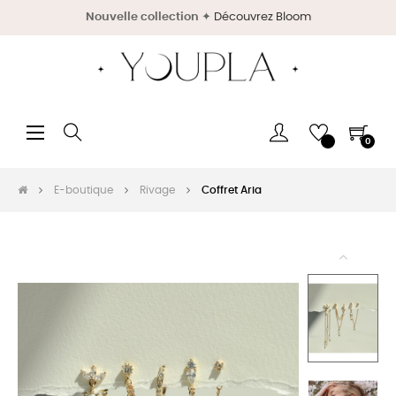
Nouvelle collection
✦
Découvrez Bloom
Basculer
☰
0
la
navigation
E-boutique
Rivage
Coffret Aria